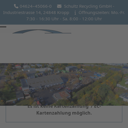
Skip
04624–45066-0
Schultz Recycling GmbH -
to
Industriestrasse 14, 24848 Kropp
Öffnungszeiten: Mo.-Fr.
content
7:30 - 16:30 Uhr - Sa. 8:00 - 12:00 Uhr
Open
Close
mobile
mobile
menu
menu
Wichtiger Hinweis
Es ist keine Kartenzahlung / EC-
Kartenzahlung möglich.