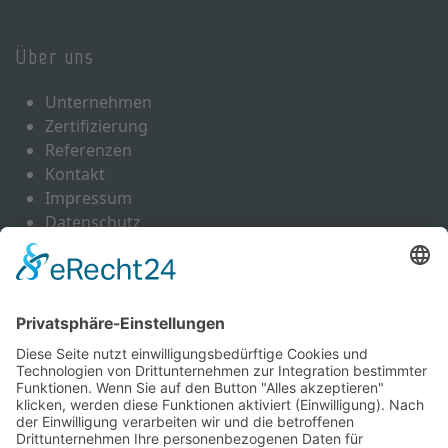
Über uns
Unternehmen
Zertifizierung
Referenzen
Kontakt
Impressum
Datenschutz
Leistungen
Schrotthandel
Altautoverwertung
Ankauf von Buntmetallen