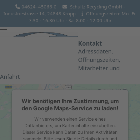
Skip
04624–45066-0
Schultz Recycling GmbH -
to
Industriestrasse 14, 24848 Kropp
Öffnungszeiten: Mo.-Fr.
content
7:30 - 16:30 Uhr - Sa. 8:00 - 12:00 Uhr
Open
Close
Kontakt
mobile
mobile
Adressdaten,
menu
menu
Öffnungszeiten,
Mitarbeiter und
Anfahrt
Wir benötigen Ihre Zustimmung, um
den Google Maps-Service zu laden!
Wir verwenden einen Service eines
Drittanbieters, um Karteninhalte einzubetten.
Dieser Service kann Daten zu Ihren Aktivitäten
sammeln. Bitte lesen Sie die Details durch und