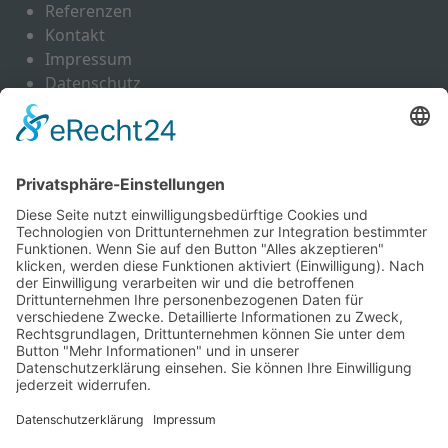
Referenzen
Kontakt
Impressum
Datenschutz
Leistungen
Schrotthandel
Altautoverwertung
Ankauf von Buntmetallen
Entsorgung von Abfällen
Entsorgungskonzepte