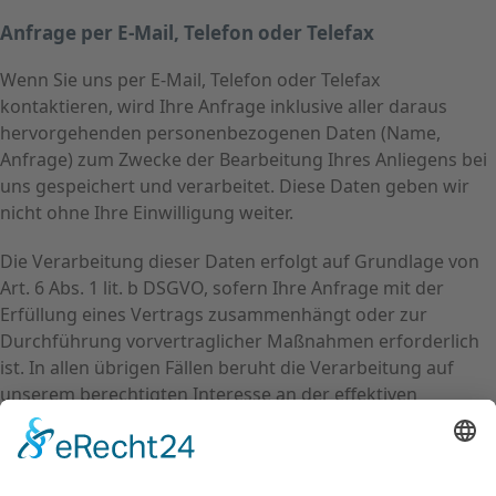
Anfrage per E-Mail, Telefon oder Telefax
Wenn Sie uns per E-Mail, Telefon oder Telefax
kontaktieren, wird Ihre Anfrage inklusive aller daraus
hervorgehenden personenbezogenen Daten (Name,
Anfrage) zum Zwecke der Bearbeitung Ihres Anliegens bei
uns gespeichert und verarbeitet. Diese Daten geben wir
nicht ohne Ihre Einwilligung weiter.
Die Verarbeitung dieser Daten erfolgt auf Grundlage von
Art. 6 Abs. 1 lit. b DSGVO, sofern Ihre Anfrage mit der
Erfüllung eines Vertrags zusammenhängt oder zur
Durchführung vorvertraglicher Maßnahmen erforderlich
ist. In allen übrigen Fällen beruht die Verarbeitung auf
unserem berechtigten Interesse an der effektiven
Bearbeitung der an uns gerichteten Anfragen (Art. 6 Abs. 1
lit. f DSGVO) oder auf Ihrer Einwilligung (Art. 6 Abs. 1 lit. a
DSGVO) sofern diese abgefragt wurde; die Einwilligung ist