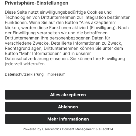
jederzeit widerrufbar.
Die von Ihnen an uns per Kontaktanfragen übersandten
Daten verbleiben bei uns, bis Sie uns zur Löschung
auffordern, Ihre Einwilligung zur Speicherung widerrufen
oder der Zweck für die Datenspeicherung entfällt (z. B.
nach abgeschlossener Bearbeitung Ihres Anliegens).
Zwingende gesetzliche Bestimmungen – insbesondere
gesetzliche Aufbewahrungsfristen – bleiben unberührt.
5. Plugins und Tools
YouTube mit erweitertem Datenschutz
Diese Website bindet Videos der Website YouTube ein.
Betreiber der Website ist die Google Ireland Limited
(„Google”), Gordon House, Barrow Street, Dublin 4, Irland.
Wenn Sie eine dieser Website besuchen, auf denen