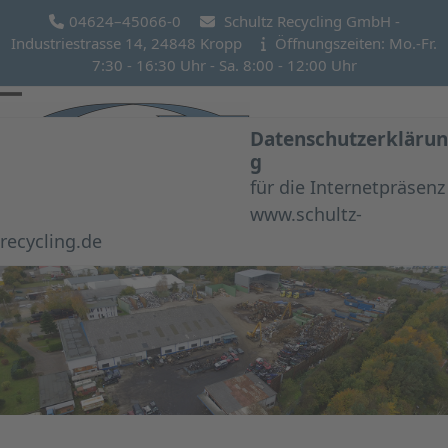
Skip
04624–45066-0
Schultz Recycling GmbH -
to
Industriestrasse 14, 24848 Kropp
Öffnungszeiten: Mo.-Fr.
content
7:30 - 16:30 Uhr - Sa. 8:00 - 12:00 Uhr
Open
Close
Datenschutzerklärun
mobile
mobile
g
menu
menu
für die Internetpräsenz
www.schultz-
recycling.de