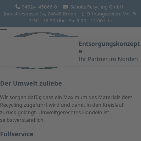
Skip
04624–45066-0
Schultz Recycling GmbH -
to
Industriestrasse 14, 24848 Kropp
Öffnungszeiten: Mo.-Fr.
content
7:30 - 16:30 Uhr - Sa. 8:00 - 12:00 Uhr
Open
Close
Entsorgungskonzept
mobile
mobile
e
menu
menu
Ihr Partner im Norden
Der Umwelt zuliebe
Wir sorgen dafür, dass ein Maximum des Materials dem
Recycling zugeführt wird und damit in den Kreislauf
zurück gelangt. Umweltgerechtes Handeln ist
selbstverständlich.
Fullservice