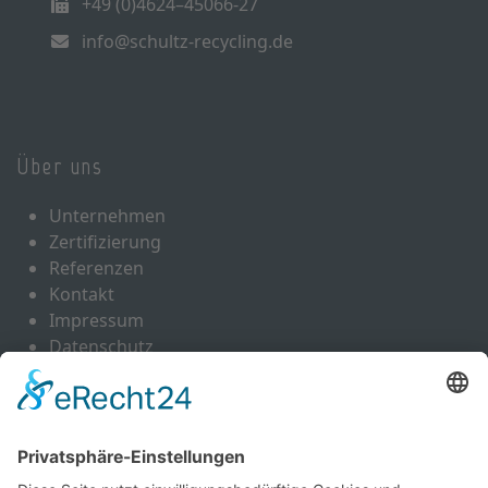
+49 (0)4624–45066-27
info@schultz-recycling.de
Über uns
Unternehmen
Zertifizierung
Referenzen
Kontakt
Impressum
Datenschutz
Leistungen